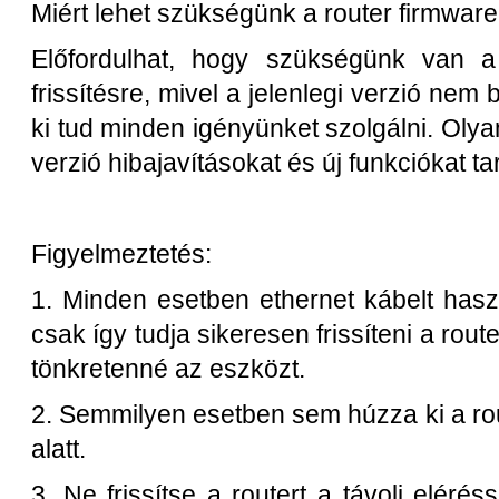
Miért lehet szükségünk a router firmware
Előfordulhat, hogy szükségünk van a 
frissítésre, mivel a jelenlegi verzió nem
ki tud minden igényünket szolgálni. Olyan
verzió hibajavításokat és új funkciókat ta
Figyelmeztetés:
1. Minden esetben ethernet kábelt haszn
csak így tudja sikeresen frissíteni a rout
tönkretenné az eszközt.
2. Semmilyen esetben sem húzza ki a rout
alatt.
3. Ne frissítse a routert a távoli eléré