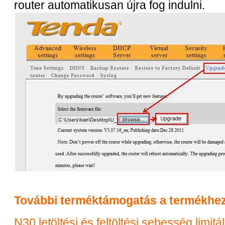
router automatikusan újra fog indulni.
További terméktámogatás a termékhe
N30 letöltési és feltöltési sebesség limitá