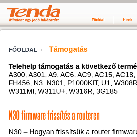
Főoldal
Hírek
Támogatás
FŐOLDAL
Telehelp támogatás a következő termé
A300, A301, A9, AC6, AC9, AC15, AC18, 
FH456, N3, N301, P1000KIT, U1, W308
W311MI, W311U+, W316R, 3G185
N30 – Hogyan frissítsük a router firmwar