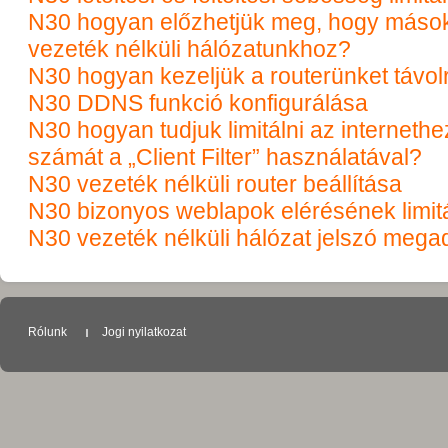
N30 hogyan előzhetjük meg, hogy mások
vezeték nélküli hálózatunkhoz?
N30 hogyan kezeljük a routerünket távol
N30 DDNS funkció konfigurálása
N30 hogyan tudjuk limitálni az interneth
számát a „Client Filter” használatával?
N30 vezeték nélküli router beállítása
N30 bizonyos weblapok elérésének limitál
N30 vezeték nélküli hálózat jelszó meg
Rólunk
Jogi nyilatkozat