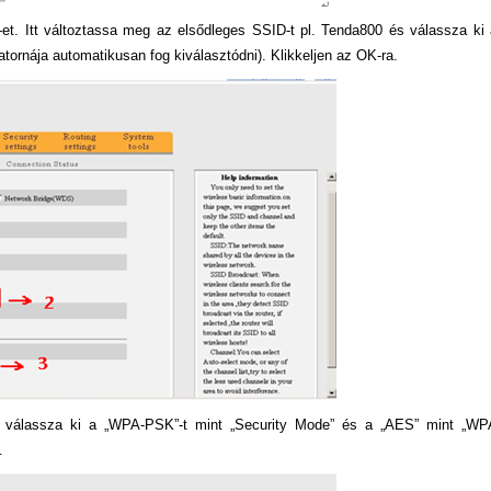
”-et. Itt változtassa meg az elsődleges SSID-t pl. Tenda800 és válassza ki 
satornája automatikusan fog kiválasztódni). Klikkeljen az OK-ra.
 és válassza ki a „WPA-PSK”-t mint „Security Mode” és a „AES” mint „WP
.