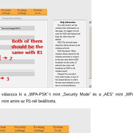
 és válassza ki a „WPA-PSK”-t mint „Security Mode” és a „AES” mint „WP
 mint amire az R1-nél beállította.