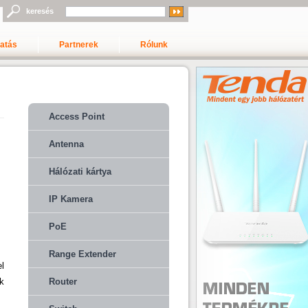
keresés
gatás
Partnerek
Rólunk
Access Point
Antenna
Hálózati kártya
IP Kamera
PoE
Range Extender
l
k
Router