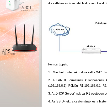
A csatlakozások az alábbiak szerint alaku
Fontos tippek:
1. Mindkét routernek tudnia kell a WDS fu
2. A LAN IP címeknek különbözőnek kel
(192.168.0.1). Például R1:192.168.0.1, R2
3. A „DHCP Server”-nek az R1 esetében bek
4. Az SSID-nek, a csatornának és a bizton