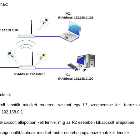
lnak:
nkciót
l lenniük mindkét routeren, viszont egy IP szegmensbe kell tartozniu
: 192.168.0.1
apcsolt állapotban kell lennie, míg az R2 esetében kikapcsolt állapotban
sági beállításoknak mindkét router esetében ugyanazoknak kell lenniük.