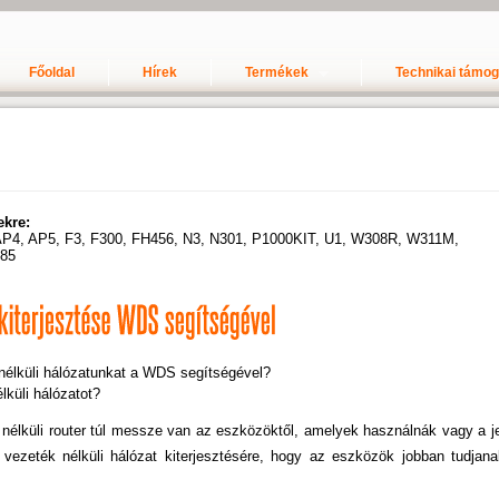
Főoldal
Hírek
Termékek
Technikai támo
ekre:
AP4, AP5, F3, F300, FH456, N3, N301, P1000KIT, U1, W308R, W311M,
85
nélküli hálózatunkat a WDS segítségével?
lküli hálózatot?
élküli router túl messze van az eszközöktől, amelyek használnák vagy a je
 vezeték nélküli hálózat kiterjesztésére, hogy az eszközök jobban tudjana