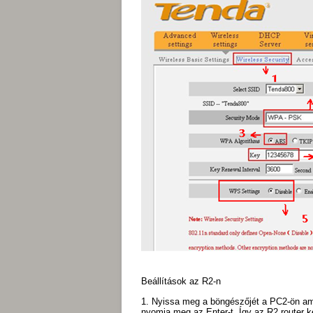
Beállítások az R2-n
1. Nyissa meg a böngészőjét a PC2-ön ami
nyomja meg az Enter-t. Így az R2 router kez